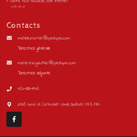
Notre tout nouveau site Internet
2018-08-31
Contacts
michele.morrier@cpedupic.com
Directrice générale
marie-eve.gauthier@cpedupic.com
Directrice adjointe
450-688-1745
2435 boul. Le Corbusier Laval, Québec H7S 1Z4