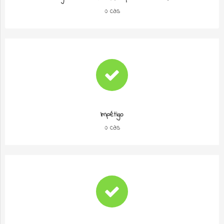
0 cas
Impétigo
0 cas