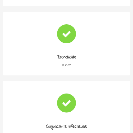
Bronchiolite
0 cas
Conjonctivite infectieuse