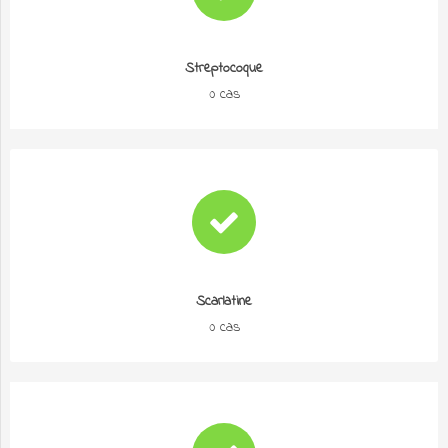
Streptocoque
0 cas
Scarlatine
0 cas