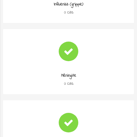
Influenza (grippe)
0 cas
Méningite
0 cas