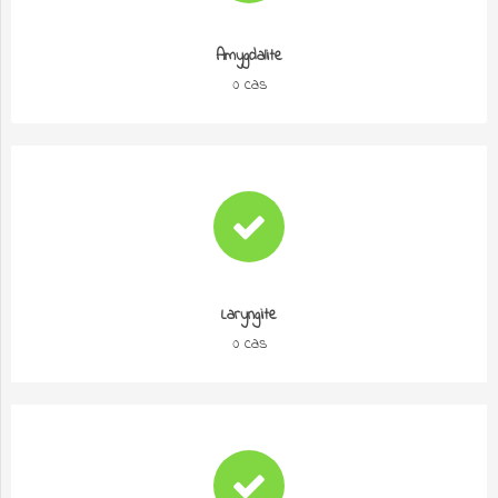
Amygdalite
0 cas
Laryngite
0 cas