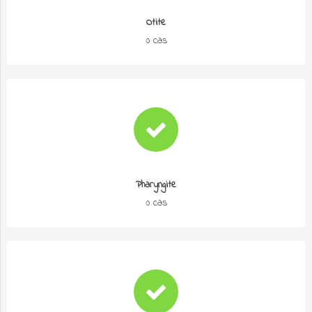
Otite
0 cas
Pharyngite
0 cas