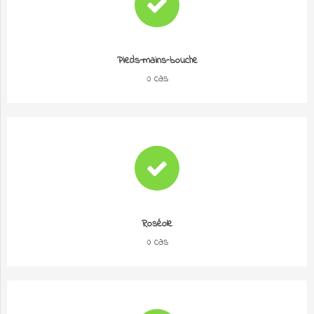
Pieds-mains-bouche
0 cas
Roséole
0 cas