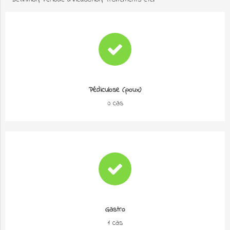
Pédiculose (poux)
0 cas
Gastro
1 cas