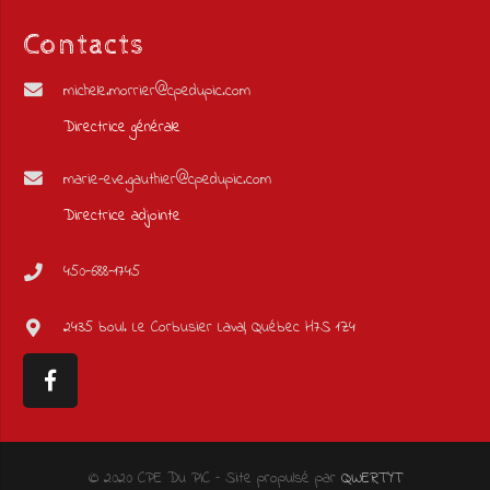
Contacts
michele.morrier@cpedupic.com
Directrice générale
marie-eve.gauthier@cpedupic.com
Directrice adjointe
450-688-1745
2435 boul. Le Corbusier Laval, Québec H7S 1Z4
© 2020 CPE Du PIC – Site propulsé par
QWERTYT