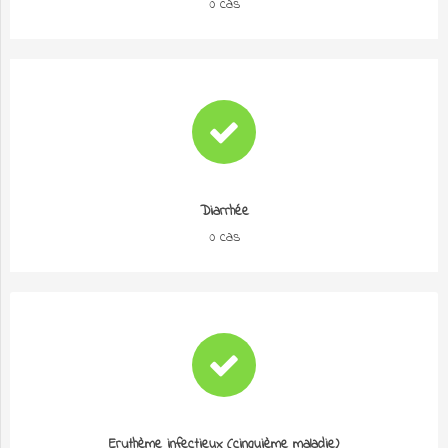
0 cas
Diarrhée
0 cas
Erythème infectieux (cinquième maladie)